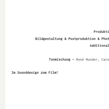
Produkt
Bildgestaltung & Postproduktion & Pho
Additiona
Tonmischung –
René Munder, Car
Im Sounddesign zum Film!