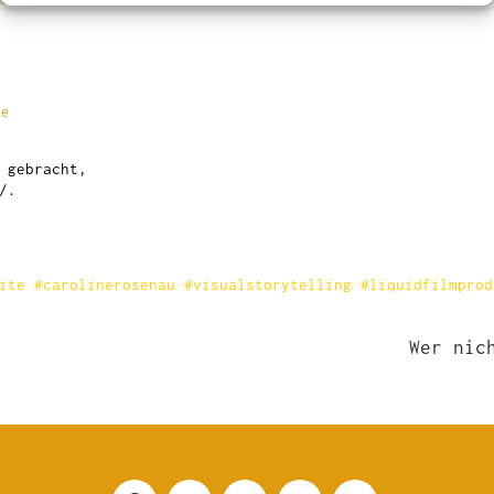
te
n gebracht,
/
.
ite #carolinerosenau #visualstorytelling #liquidfilmprod
Wer nic